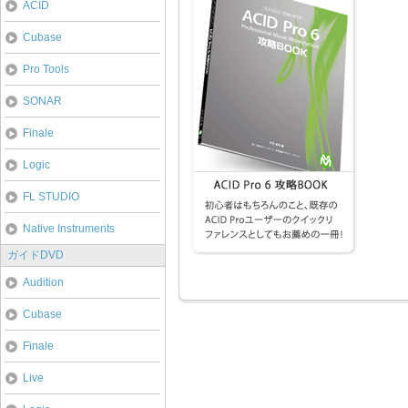
ACID
Cubase
Pro Tools
SONAR
Finale
Logic
FL STUDIO
Native Instruments
ガイドDVD
Audition
Cubase
Finale
Live