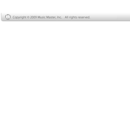
ミュージック・マスターポッド
キャ スト（以下、
MMPodcast）の登録 は、上記
のバナーをクリックするだ け！
iTunesが起動し、MMPodcast
が自動的に表示されますので
「登 録する」または
「SUBSCRIBE」ボタ ンでポッ
ドキャストをiTunesに登 録して
ください。その他ソフトをお 使
いの場合には、こちらのリンク
を お使いください。