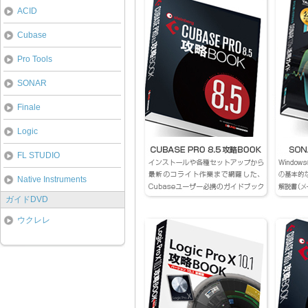
ACID
Cubase
Pro Tools
SONAR
Finale
Logic
FL STUDIO
Native Instruments
ガイドDVD
ウクレレ